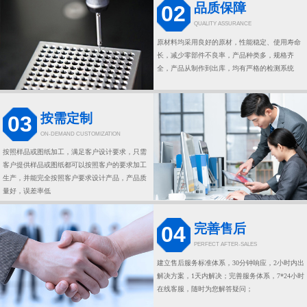
品质保障
02
QUALITY ASSURANCE
原材料均采用良好的原材，性能稳定、使用寿命
长，减少零部件不良率，产品种类多，规格齐
全，产品从制作到出库，均有严格的检测系统
按需定制
03
ON-DEMAND CUSTOMIZATION
按照样品或图纸加工，满足客户设计要求，只需
客户提供样品或图纸都可以按照客户的要求加工
生产，并能完全按照客户要求设计产品，产品质
量好，误差率低
完善售后
04
PERFECT AFTER-SALES
建立售后服务标准体系，30分钟响应，2小时内出
解决方案，1天内解决；完善服务体系，7*24小时
在线客服，随时为您解答疑问；