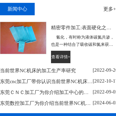
新闻中心
更多+
精密零件加工:表面硬化之氰化
氰化，有时称为液体碳氮共渗，
也是一种结合了吸收碳和氮来获得
表面硬度的工艺，它主要用于不适
查看详情+
合通常热处理的低碳钢。需表面硬
化的零件浸没在略高于Ac1温度熔
[2022-09-2
当前世界NC机床的加工生产率研究
化的氰化钠盐溶液中，浸泡的持续
[2022-10-1
时间取决于硬化层的深度。然后将
东莞cnc加工厂带你认识当前世界NC机床的系统开放化研究
零件在水或油中淬火。通过这样处
[2022-09-0
东莞ＣＮＣ加工厂为你介绍加工中心的分类
理可以容易地获得0.005到0.015英寸
[2024-06-0
(...
东莞数控加工厂为你介绍当前世界NC机床的技术研究范围