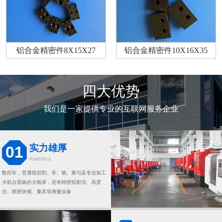
铝合金精密件8X15X27
铝合金精密件10X16X35
四大优势
我们是一家提供专业的互联网服务企业
实力雄厚
01
POWERFUL
数控车，普通线切割、车、铣、磨与及专业加工
大机台面钣的大铣床，还有精密投影仪、高度
仪、精密块规、量具等测量设备