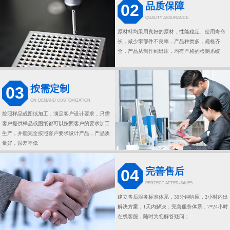
品质保障
02
QUALITY ASSURANCE
原材料均采用良好的原材，性能稳定、使用寿命
长，减少零部件不良率，产品种类多，规格齐
全，产品从制作到出库，均有严格的检测系统
按需定制
03
ON-DEMAND CUSTOMIZATION
按照样品或图纸加工，满足客户设计要求，只需
客户提供样品或图纸都可以按照客户的要求加工
生产，并能完全按照客户要求设计产品，产品质
量好，误差率低
完善售后
04
PERFECT AFTER-SALES
建立售后服务标准体系，30分钟响应，2小时内出
解决方案，1天内解决；完善服务体系，7*24小时
在线客服，随时为您解答疑问；