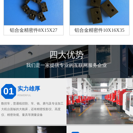
铝合金精密件8X15X27
铝合金精密件10X16X35
四大优势
我们是一家提供专业的互联网服务企业
实力雄厚
01
POWERFUL
数控车，普通线切割、车、铣、磨与及专业加工
大机台面钣的大铣床，还有精密投影仪、高度
仪、精密块规、量具等测量设备