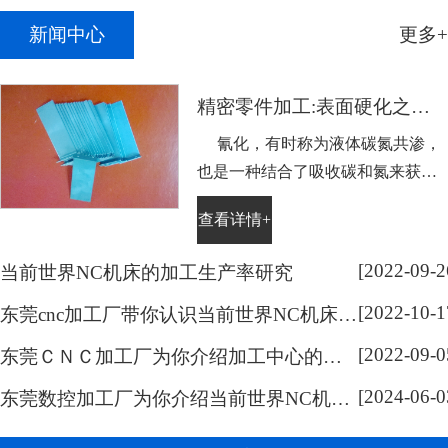
新闻中心
更多+
精密零件加工:表面硬化之氰化
氰化，有时称为液体碳氮共渗，
也是一种结合了吸收碳和氮来获得
表面硬度的工艺，它主要用于不适
查看详情+
合通常热处理的低碳钢。需表面硬
化的零件浸没在略高于Ac1温度熔
[2022-09-2
当前世界NC机床的加工生产率研究
化的氰化钠盐溶液中，浸泡的持续
[2022-10-1
时间取决于硬化层的深度。然后将
东莞cnc加工厂带你认识当前世界NC机床的系统开放化研究
零件在水或油中淬火。通过这样处
[2022-09-0
东莞ＣＮＣ加工厂为你介绍加工中心的分类
理可以容易地获得0.005到0.015英寸
[2024-06-0
(...
东莞数控加工厂为你介绍当前世界NC机床的技术研究范围