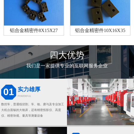
铝合金精密件8X15X27
铝合金精密件10X16X35
四大优势
我们是一家提供专业的互联网服务企业
实力雄厚
01
POWERFUL
数控车，普通线切割、车、铣、磨与及专业加工
大机台面钣的大铣床，还有精密投影仪、高度
仪、精密块规、量具等测量设备