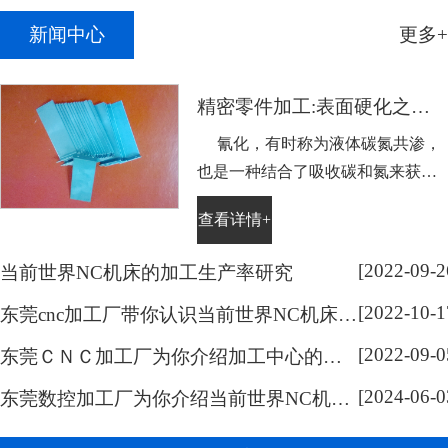
新闻中心
更多+
精密零件加工:表面硬化之氰化
氰化，有时称为液体碳氮共渗，
也是一种结合了吸收碳和氮来获得
表面硬度的工艺，它主要用于不适
查看详情+
合通常热处理的低碳钢。需表面硬
化的零件浸没在略高于Ac1温度熔
[2022-09-2
当前世界NC机床的加工生产率研究
化的氰化钠盐溶液中，浸泡的持续
[2022-10-1
时间取决于硬化层的深度。然后将
东莞cnc加工厂带你认识当前世界NC机床的系统开放化研究
零件在水或油中淬火。通过这样处
[2022-09-0
东莞ＣＮＣ加工厂为你介绍加工中心的分类
理可以容易地获得0.005到0.015英寸
[2024-06-0
(...
东莞数控加工厂为你介绍当前世界NC机床的技术研究范围