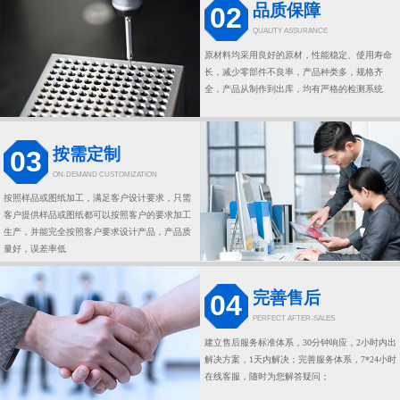
品质保障
02
QUALITY ASSURANCE
原材料均采用良好的原材，性能稳定、使用寿命
长，减少零部件不良率，产品种类多，规格齐
全，产品从制作到出库，均有严格的检测系统
按需定制
03
ON-DEMAND CUSTOMIZATION
按照样品或图纸加工，满足客户设计要求，只需
客户提供样品或图纸都可以按照客户的要求加工
生产，并能完全按照客户要求设计产品，产品质
量好，误差率低
完善售后
04
PERFECT AFTER-SALES
建立售后服务标准体系，30分钟响应，2小时内出
解决方案，1天内解决；完善服务体系，7*24小时
在线客服，随时为您解答疑问；