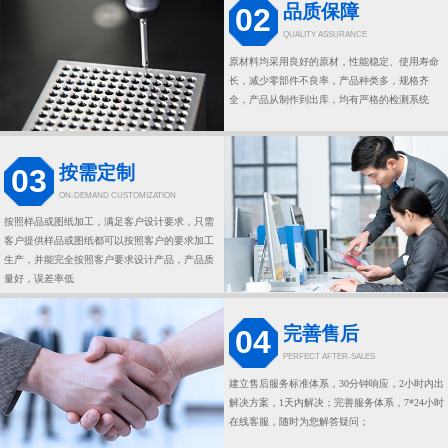
品质保障
02
QUALITY ASSURANCE
原材料均采用良好的原材，性能稳定、使用寿命
长，减少零部件不良率，产品种类多，规格齐
全，产品从制作到出库，均有严格的检测系统
按需定制
03
ON-DEMAND CUSTOMIZATION
按照样品或图纸加工，满足客户设计要求，只需
客户提供样品或图纸都可以按照客户的要求加工
生产，并能完全按照客户要求设计产品，产品质
量好，误差率低
完善售后
04
PERFECT AFTER-SALES
建立售后服务标准体系，30分钟响应，2小时内出
解决方案，1天内解决；完善服务体系，7*24小时
在线客服，随时为您解答疑问；