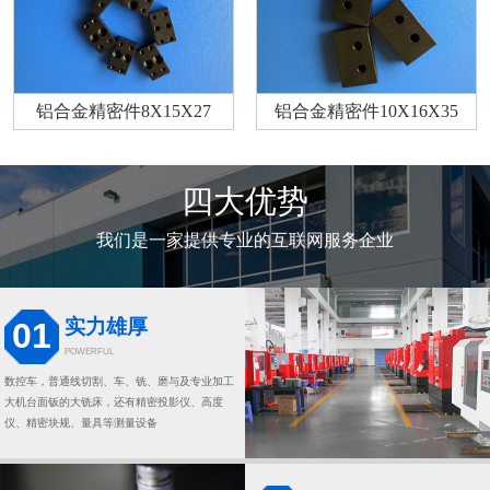
铝合金精密件8X15X27
铝合金精密件10X16X35
四大优势
我们是一家提供专业的互联网服务企业
实力雄厚
01
POWERFUL
数控车，普通线切割、车、铣、磨与及专业加工
大机台面钣的大铣床，还有精密投影仪、高度
仪、精密块规、量具等测量设备