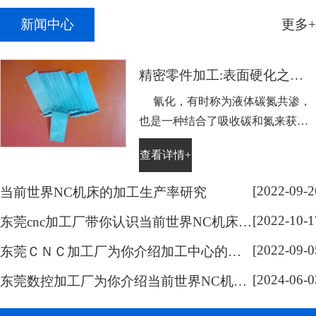
新闻中心
更多+
精密零件加工:表面硬化之氰化
氰化，有时称为液体碳氮共渗，
也是一种结合了吸收碳和氮来获得
表面硬度的工艺，它主要用于不适
查看详情+
合通常热处理的低碳钢。需表面硬
化的零件浸没在略高于Ac1温度熔
[2022-09-2
当前世界NC机床的加工生产率研究
化的氰化钠盐溶液中，浸泡的持续
[2022-10-1
时间取决于硬化层的深度。然后将
东莞cnc加工厂带你认识当前世界NC机床的系统开放化研究
零件在水或油中淬火。通过这样处
[2022-09-0
东莞ＣＮＣ加工厂为你介绍加工中心的分类
理可以容易地获得0.005到0.015英寸
[2024-06-0
(...
东莞数控加工厂为你介绍当前世界NC机床的技术研究范围