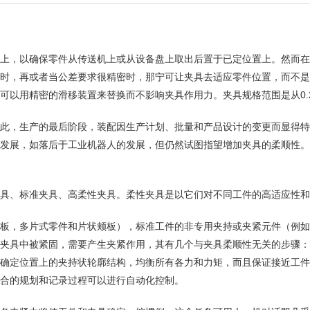
上，以确保零件从传送机上或从设备盘上取出后置于已定位置上。然而在
时，再或者当公差要求很精密时，那宁可让夹具去适应零件位置，而不是
以用精密的滑移装置来替换而不影响夹具作用力。夹具规格范围是从0.2
此，生产的最后阶段，装配因生产计划、批量和产品设计的变更而显得特
发展，如落后于工业机器人的发展，但仍然试图指望增加夹具的柔顺性。
具、标准夹具、高柔性夹具。柔性夹具是以它们对不同工件的高适应性和
板，多片式零件和片状颊板），标准工件的非专用夹持或夹紧元件（例如
夹具中被紧固，需要产生夹紧作用，其有几个与夹具柔顺性无关的步骤：
确定位置上的夹持状轮廓结构，均衡所有各力和力矩，而且保证接近工件
合的规划和记录过程可以进行自动化控制。