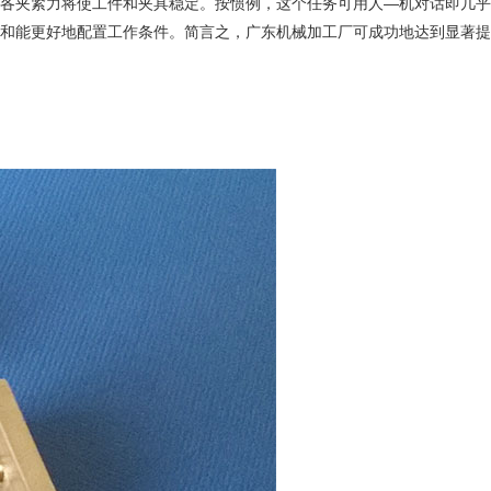
各夹紧力将使工件和夹具稳定。按惯例，这个任务可用人—机对话即几乎
和能更好地配置工作条件。简言之，广东机械加工厂可成功地达到显著提