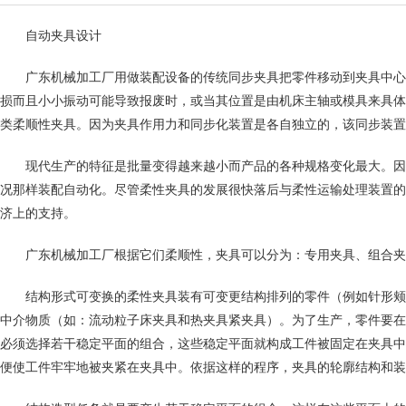
自动夹具设计
广东机械加工厂
用做装配设备的传统同步夹具把零件移动到夹具中心
损而且小小振动可能导致报废时，或当其位置是由机床主轴或模具来具体
类柔顺性夹具。因为夹具作用力和同步化装置是各自独立的，该同步装置可
现代生产的特征是批量变得越来越小而产品的各种规格变化最大。因
况那样装配自动化。尽管柔性夹具的发展很快落后与柔性运输处理装置的
济上的支持。
广东机械加工厂
根据它们柔顺性，夹具可以分为：专用夹具、组合夹
结构形式可变换的柔性夹具装有可变更结构排列的零件（例如针形颊
中介物质（如：流动粒子床夹具和热夹具紧夹具）。为了生产，零件要在
必须选择若干稳定平面的组合，这些稳定平面就构成工件被固定在夹具中
便使工件牢牢地被夹紧在夹具中。依据这样的程序，夹具的轮廓结构和装