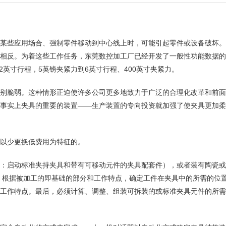
某些应用场合、强制零件移动到中心线上时，可能引起零件或设备破坏。
相反。为着这些工作任务，东莞数控加工厂已经开发了一般性功能数据的
英寸行程，5英镑夹紧力到6英寸行程、400英寸夹紧力。
别脆弱。这种情形正迫使许多公司更多地致力于广泛的合理化改革和前面
事实上夹具的重要的装置——生产装置的专向投资就加强了使夹具更加柔
以少更换低费用为特征的。
：启动标准夹持夹具和带有可移动元件的夹具配套件），或者装有陶瓷或
 根据被加工的即基础的部分和工作特点，确定工件在夹具中的所需的位
工作特点。最后，必须计算、调整、组装可拆装的或标准夹具元件的所需