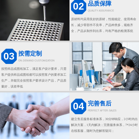
品质保障
02
QUALITY ASSURANCE
原材料均采用良好的原材，性能稳定、使用寿命
长，减少零部件不良率，产品种类多，规格齐
全，产品从制作到出库，均有严格的检测系统
按需定制
03
ON-DEMAND CUSTOMIZATION
按照样品或图纸加工，满足客户设计要求，只需
客户提供样品或图纸都可以按照客户的要求加工
生产，并能完全按照客户要求设计产品，产品质
量好，误差率低
完善售后
04
PERFECT AFTER-SALES
建立售后服务标准体系，30分钟响应，2小时内出
解决方案，1天内解决；完善服务体系，7*24小时
在线客服，随时为您解答疑问；