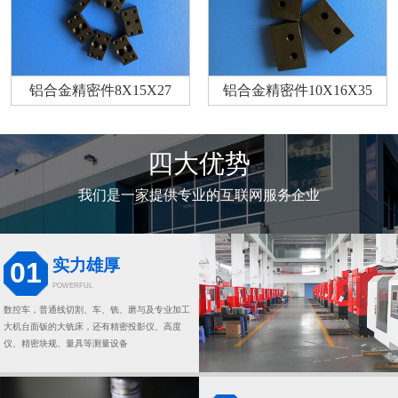
铝合金精密件8X15X27
铝合金精密件10X16X35
四大优势
我们是一家提供专业的互联网服务企业
实力雄厚
01
POWERFUL
数控车，普通线切割、车、铣、磨与及专业加工
大机台面钣的大铣床，还有精密投影仪、高度
仪、精密块规、量具等测量设备