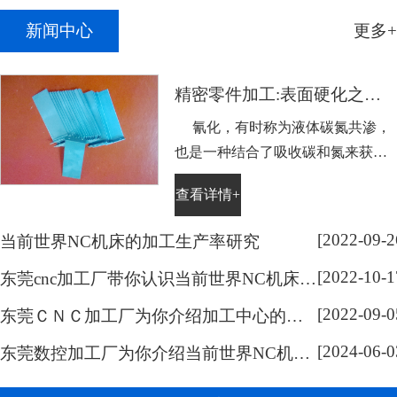
新闻中心
更多+
精密零件加工:表面硬化之氰化
氰化，有时称为液体碳氮共渗，
也是一种结合了吸收碳和氮来获得
表面硬度的工艺，它主要用于不适
查看详情+
合通常热处理的低碳钢。需表面硬
化的零件浸没在略高于Ac1温度熔
[2022-09-2
当前世界NC机床的加工生产率研究
化的氰化钠盐溶液中，浸泡的持续
[2022-10-1
时间取决于硬化层的深度。然后将
东莞cnc加工厂带你认识当前世界NC机床的系统开放化研究
零件在水或油中淬火。通过这样处
[2022-09-0
东莞ＣＮＣ加工厂为你介绍加工中心的分类
理可以容易地获得0.005到0.015英寸
[2024-06-0
(...
东莞数控加工厂为你介绍当前世界NC机床的技术研究范围