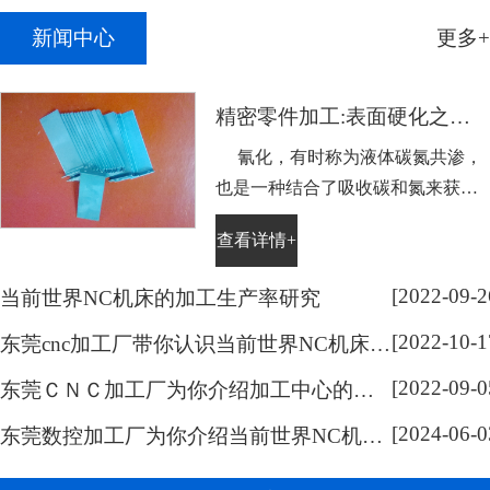
新闻中心
更多+
精密零件加工:表面硬化之氰化
氰化，有时称为液体碳氮共渗，
也是一种结合了吸收碳和氮来获得
表面硬度的工艺，它主要用于不适
查看详情+
合通常热处理的低碳钢。需表面硬
化的零件浸没在略高于Ac1温度熔
[2022-09-2
当前世界NC机床的加工生产率研究
化的氰化钠盐溶液中，浸泡的持续
[2022-10-1
时间取决于硬化层的深度。然后将
东莞cnc加工厂带你认识当前世界NC机床的系统开放化研究
零件在水或油中淬火。通过这样处
[2022-09-0
东莞ＣＮＣ加工厂为你介绍加工中心的分类
理可以容易地获得0.005到0.015英寸
[2024-06-0
(...
东莞数控加工厂为你介绍当前世界NC机床的技术研究范围