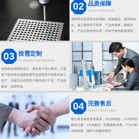
品质保障
02
QUALITY ASSURANCE
原材料均采用良好的原材，性能稳定、使用寿命
长，减少零部件不良率，产品种类多，规格齐
全，产品从制作到出库，均有严格的检测系统
按需定制
03
ON-DEMAND CUSTOMIZATION
按照样品或图纸加工，满足客户设计要求，只需
客户提供样品或图纸都可以按照客户的要求加工
生产，并能完全按照客户要求设计产品，产品质
量好，误差率低
完善售后
04
PERFECT AFTER-SALES
建立售后服务标准体系，30分钟响应，2小时内出
解决方案，1天内解决；完善服务体系，7*24小时
在线客服，随时为您解答疑问；