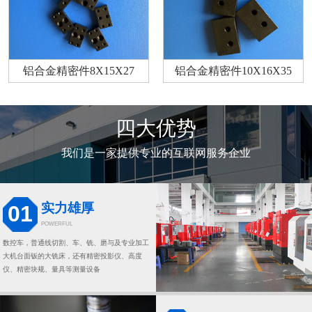
铝合金精密件8X15X27
铝合金精密件10X16X35
四大优势
我们是一家提供专业的互联网服务企业
实力雄厚
01
POWERFUL
数控车，普通线切割、车、铣、磨与及专业加工
大机台面钣的大铣床，还有精密投影仪、高度
仪、精密块规、量具等测量设备