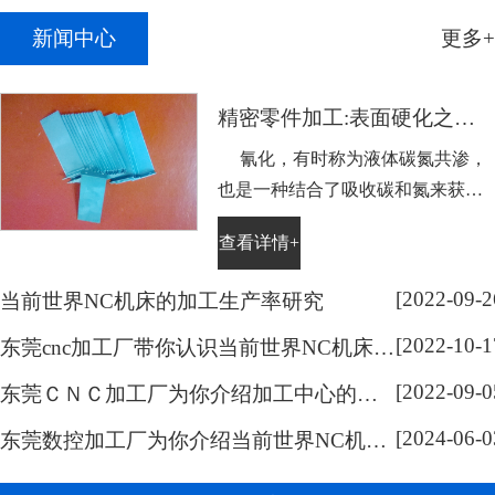
新闻中心
更多+
精密零件加工:表面硬化之氰化
氰化，有时称为液体碳氮共渗，
也是一种结合了吸收碳和氮来获得
表面硬度的工艺，它主要用于不适
查看详情+
合通常热处理的低碳钢。需表面硬
化的零件浸没在略高于Ac1温度熔
[2022-09-2
当前世界NC机床的加工生产率研究
化的氰化钠盐溶液中，浸泡的持续
[2022-10-1
时间取决于硬化层的深度。然后将
东莞cnc加工厂带你认识当前世界NC机床的系统开放化研究
零件在水或油中淬火。通过这样处
[2022-09-0
东莞ＣＮＣ加工厂为你介绍加工中心的分类
理可以容易地获得0.005到0.015英寸
[2024-06-0
(...
东莞数控加工厂为你介绍当前世界NC机床的技术研究范围