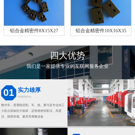
铝合金精密件8X15X27
铝合金精密件10X16X35
四大优势
我们是一家提供专业的互联网服务企业
实力雄厚
01
POWERFUL
数控车，普通线切割、车、铣、磨与及专业加工
大机台面钣的大铣床，还有精密投影仪、高度
仪、精密块规、量具等测量设备