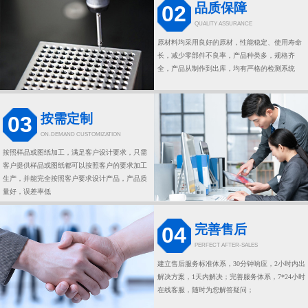
品质保障
02
QUALITY ASSURANCE
原材料均采用良好的原材，性能稳定、使用寿命
长，减少零部件不良率，产品种类多，规格齐
全，产品从制作到出库，均有严格的检测系统
按需定制
03
ON-DEMAND CUSTOMIZATION
按照样品或图纸加工，满足客户设计要求，只需
客户提供样品或图纸都可以按照客户的要求加工
生产，并能完全按照客户要求设计产品，产品质
量好，误差率低
完善售后
04
PERFECT AFTER-SALES
建立售后服务标准体系，30分钟响应，2小时内出
解决方案，1天内解决；完善服务体系，7*24小时
在线客服，随时为您解答疑问；